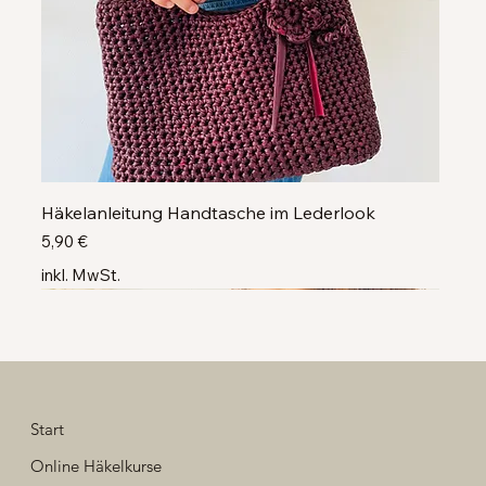
Häkelanleitung Handtasche im Lederlook
Preis
5,90 €
inkl. MwSt.
Neu
Neu
Neu
Neu
Neu
Neu
Neu
Neu
Start
Online Häkelkurse