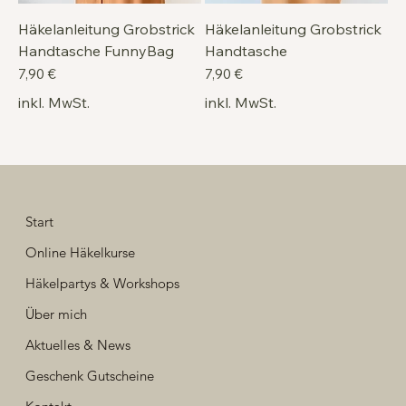
Häkelanleitung Grobstrick
Häkelanleitung Grobstrick
Handtasche FunnyBag
Handtasche
Preis
Preis
7,90 €
7,90 €
inkl. MwSt.
inkl. MwSt.
Start
Online Häkelkurse
Häkelpartys & Workshops
Über mich
Aktuelles & News
Geschenk Gutscheine