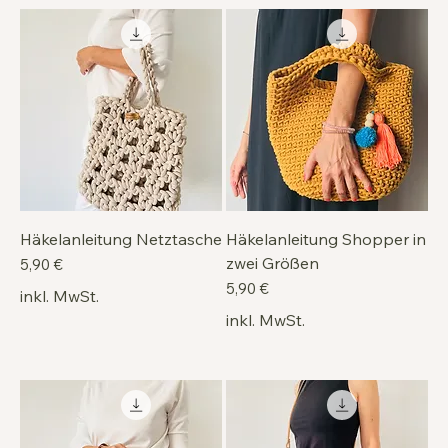
Häkelanleitung Netztasche
Häkelanleitung Shopper in
zwei Größen
Preis
5,90 €
Preis
5,90 €
inkl. MwSt.
inkl. MwSt.