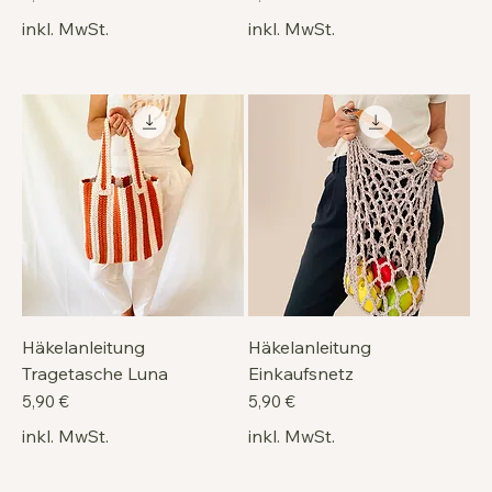
inkl. MwSt.
inkl. MwSt.
Häkelanleitung
Häkelanleitung
Tragetasche Luna
Einkaufsnetz
Preis
Preis
5,90 €
5,90 €
inkl. MwSt.
inkl. MwSt.