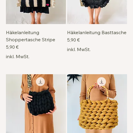
Häkelanleitung
Häkelanleitung Basttasche
Shoppertasche Stripe
Preis
5,90 €
Preis
5,90 €
inkl. MwSt.
inkl. MwSt.