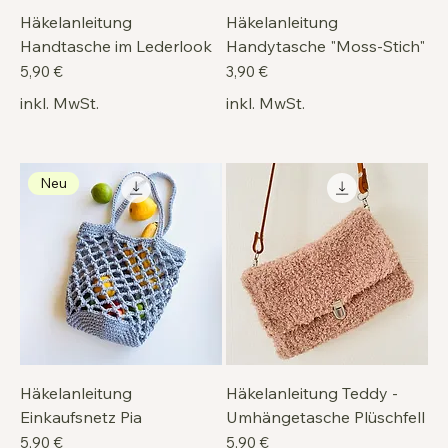
Häkelanleitung
Häkelanleitung
Handtasche im Lederlook
Handytasche "Moss-Stich"
Preis
Preis
5,90 €
3,90 €
inkl. MwSt.
inkl. MwSt.
Neu
Häkelanleitung
Häkelanleitung Teddy -
Einkaufsnetz Pia
Umhängetasche Plüschfell
Preis
Preis
5,90 €
5,90 €