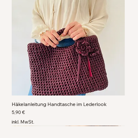
Häkelanleitung Handtasche im Lederlook
Preis
5,90 €
inkl. MwSt.
Neu
Neu
Neu
Neu
Neu
Neu
Neu
Neu