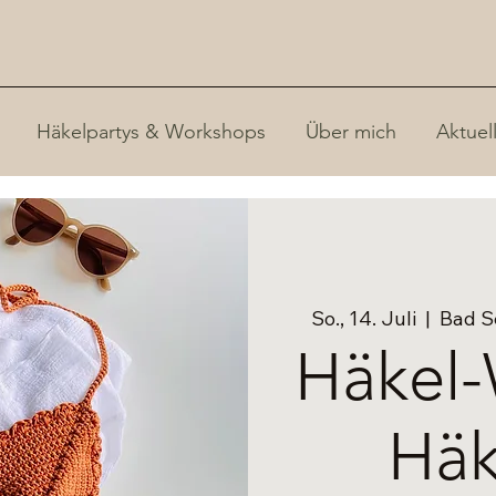
Häkelpartys & Workshops
Über mich
Aktuel
So., 14. Juli
  |  
Bad S
Häkel-
Häk