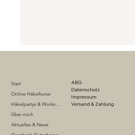
ABG
Start
Datenschutz
Online Häkelkurse
Impressum
Versand & Zahlung
Häkelpartys & Workshops
Über mich
Aktuelles & News
Geschenk Gutscheine