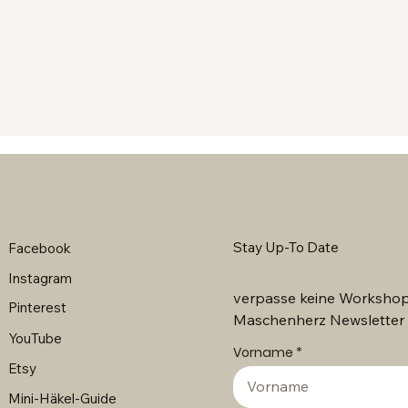
Stay Up-To Date
Facebook
Instagram
verpasse keine Workshop
Pinterest
Maschenherz Newsletter
YouTube
Vorname
Etsy
Mini-Häkel-Guide