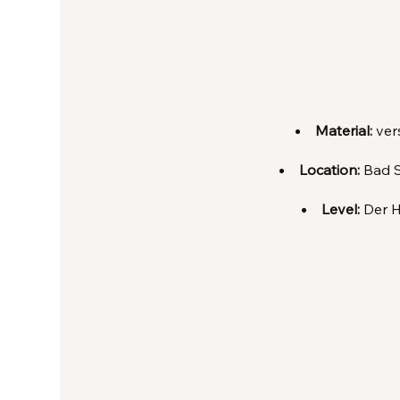
Material:
ver
Location:
Bad S
Level:
Der H