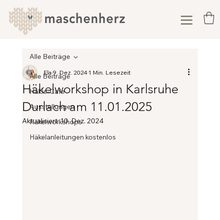
Alle Beiträge
Ela
9. Dez. 2024
1 Min. Lesezeit
Alle Beiträge
Häkelworkshop in Karlsruhe
Häkle-Cafe
Durlach am 11.01.2025
Ausstellungen
Aktualisiert:
10. Dez. 2024
Häkelworkshops
Häkelanleitungen kostenlos