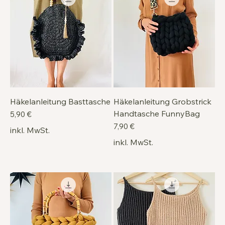
Häkelanleitung Basttasche
Häkelanleitung Grobstrick
Handtasche FunnyBag
Preis
5,90 €
Preis
7,90 €
inkl. MwSt.
inkl. MwSt.