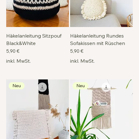
Häkelanleitung Sitzpouf
Häkelanleitung Rundes
Black&White
Sofakissen mit Rüschen
Preis
Preis
5,90 €
5,90 €
inkl. MwSt.
inkl. MwSt.
Neu
Neu