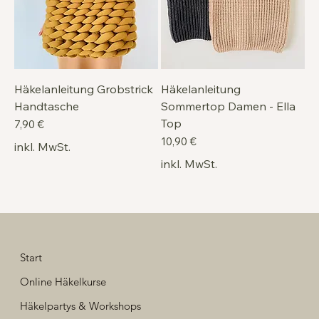
Häkelanleitung Grobstrick
Häkelanleitung
Handtasche
Sommertop Damen - Ella
Top
Preis
7,90 €
Preis
10,90 €
inkl. MwSt.
inkl. MwSt.
Start
Online Häkelkurse
Häkelpartys & Workshops