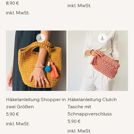
Preis
8,90 €
inkl. MwSt.
inkl. MwSt.
Häkelanleitung Shopper in
Häkelanleitung Clutch
zwei Größen
Tasche mit
Schnappverschluss
Preis
5,90 €
Preis
5,90 €
inkl. MwSt.
inkl. MwSt.