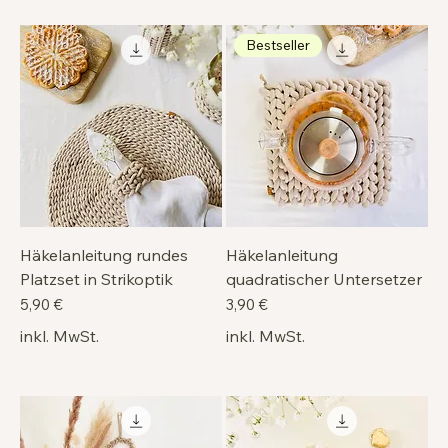
Bestseller
Häkelanleitung rundes
Häkelanleitung
Platzset in Strikoptik
quadratischer Untersetzer
Preis
Preis
5,90 €
3,90 €
inkl. MwSt.
inkl. MwSt.