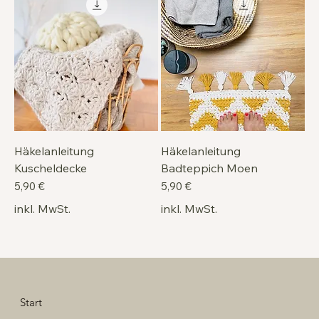
Häkelanleitung
Häkelanleitung
Kuscheldecke
Badteppich Moen
Preis
Preis
5,90 €
5,90 €
inkl. MwSt.
inkl. MwSt.
Start