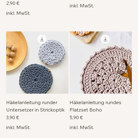
Preis
2,90 €
inkl. MwSt.
inkl. MwSt.
Häkelanleitung runder
Häkelanleitung rundes
Untersetzer in Strickoptik
Platzset Boho
Preis
Preis
3,90 €
5,90 €
inkl. MwSt.
inkl. MwSt.