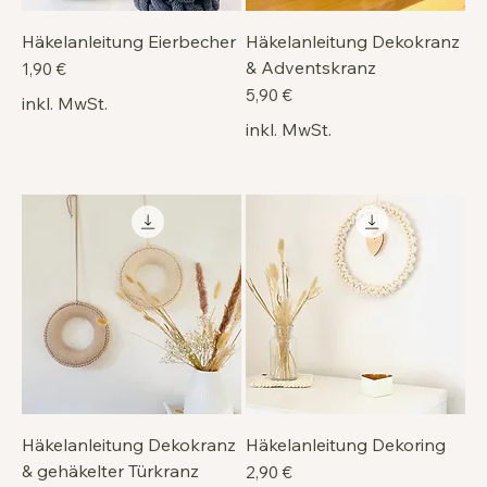
Häkelanleitung Eierbecher
Häkelanleitung Dekokranz
& Adventskranz
Preis
1,90 €
Preis
5,90 €
inkl. MwSt.
inkl. MwSt.
Häkelanleitung Dekokranz
Häkelanleitung Dekoring
& gehäkelter Türkranz
Preis
2,90 €