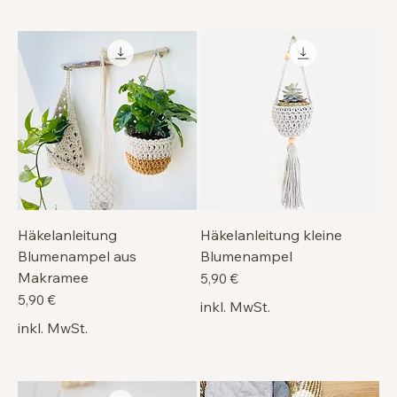
Häkelanleitung
Häkelanleitung kleine
Blumenampel aus
Blumenampel
Makramee
Preis
5,90 €
Preis
5,90 €
inkl. MwSt.
inkl. MwSt.