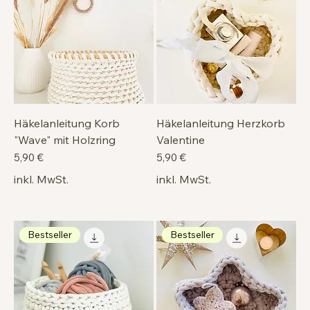
Häkelanleitung Korb
Häkelanleitung Herzkorb
"Wave" mit Holzring
Valentine
Preis
Preis
5,90 €
5,90 €
inkl. MwSt.
inkl. MwSt.
Bestseller
Bestseller